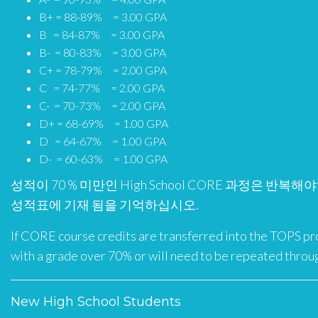
B+ = 88-89% = 3.00 GPA
B = 84-87% = 3.00 GPA
B- = 80-83% = 3.00 GPA
C+ = 78-79% = 2.00 GPA
C = 74-77% = 2.00 GPA
C- = 70-73% = 2.00 GPA
D+ = 68-69% = 1.00 GPA
D = 64-67% = 1.00 GPA
D- = 60-63% = 1.00 GPA
성적이 70 % 미만인 High School CORE 과정은 반복
성적표에 기재 됨을 기억하십시오.
If CORE course credits are transferred into the TOPS p
with a grade over 70% or will need to be repeated thro
New High School Students